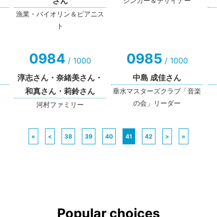
さん
シンガー＆デザイナー
漁業・バイオリン＆ピアニス
ト
0984
0985
/ 1000
/ 1000
淳志さん・奈緒美さん・
中島 成佳さん
和真さん・莉鈴さん
垂水マスターズクラブ「音楽
の会」リーダー
河村ファミリー
«
<
38
39
40
41
42
>
»
Popular choices