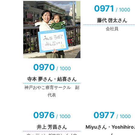
0971
/ 1000
藤代 啓太さん
会社員
0970
/ 1000
寺本 夢さん・結喜さん
神戸おやこ療育サークル 副
代表
0976
0977
/ 1000
/ 1000
井上 芳昌さん
Miyuさん・Yoshihir