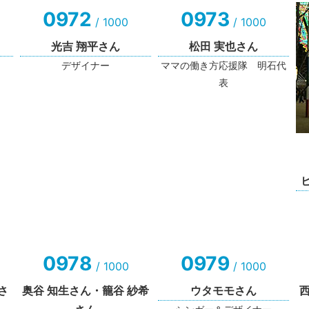
0972
0973
/ 1000
/ 1000
光吉 翔平さん
松田 実也さん
デザイナー
ママの働き方応援隊 明石代
表
0978
0979
/ 1000
/ 1000
oさ
奥谷 知生さん・籠谷 紗希
ウタモモさん