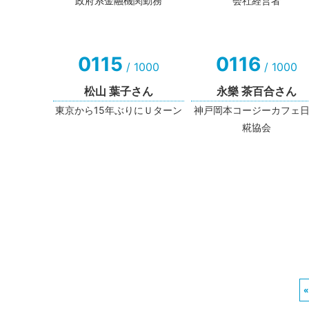
政府系金融機関勤務
会社経営者
0115
0116
/ 1000
/ 1000
松山 葉子さん
永樂 茶百合さん
東京から15年ぶりにＵターン
神戸岡本コージーカフェ
糀協会
«