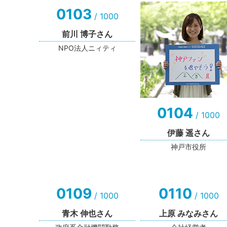
0103
/ 1000
前川 博子さん
NPO法人ニィティ
0104
/ 1000
伊藤 遥さん
神戸市役所
0109
0110
/ 1000
/ 1000
青木 伸也さん
上原 みなみさん