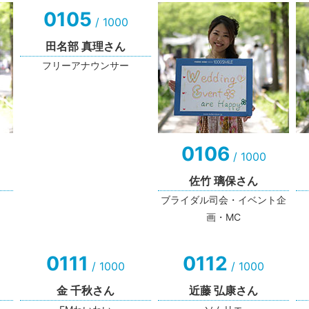
0105
/ 1000
田名部 真理さん
フリーアナウンサー
0106
/ 1000
佐竹 璃保さん
ブライダル司会・イベント企
画・MC
0111
0112
/ 1000
/ 1000
金 千秋さん
近藤 弘康さん