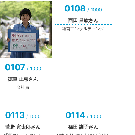
0108
/ 1000
西田 昌紘さん
経営コンサルティング
0107
/ 1000
徳重 正恵さん
会社員
0113
0114
/ 1000
/ 1000
菅野 寅太郎さん
福田 訓子さん