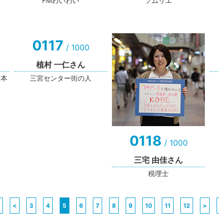
FMわいわい
ソムリエ
0117
/ 1000
植村 一仁さん
日本
三宮センター街の人
0118
/ 1000
三宅 由佳さん
税理士
<
3
4
5
6
7
8
9
10
11
12
>