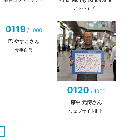
経営コンサルタント
Arthur Murray Dance Scholl
アドバイザー
0119
/ 1000
巴 やすこさん
食事自営
0120
/ 1000
藤中 元博さん
ウェブサイト制作
»