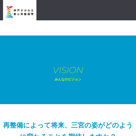
オンラインカジノ おすすめ
オンラインカジノ ランキング
オン
ラインカジノ
オンラインカジノ
オンラインカジノ ライブ
VISION
再整備によって将来、三宮の姿がどのよう