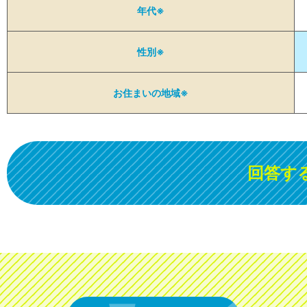
年代
※
性別
※
お住まいの地域
※