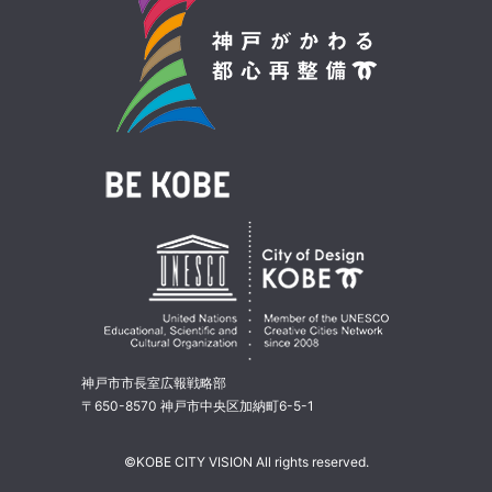
神戸市市長室広報戦略部
〒650-8570 神戸市中央区加納町6-5-1
©KOBE CITY VISION All rights reserved.