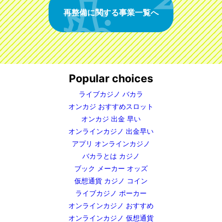
再整備に関する事業一覧へ
Popular choices
ライブカジノ バカラ
オンカジ おすすめスロット
オンカジ 出金 早い
オンラインカジノ 出金早い
アプリ オンラインカジノ
バカラとは カジノ
ブック メーカー オッズ
仮想通貨 カジノ コイン
ライブカジノ ポーカー
オンラインカジノ おすすめ
オンラインカジノ 仮想通貨