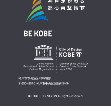
神戸市市長室広報戦略部
〒650-8570 神戸市中央区加納町6-5-1
©KOBE CITY VISION All rights reserved.