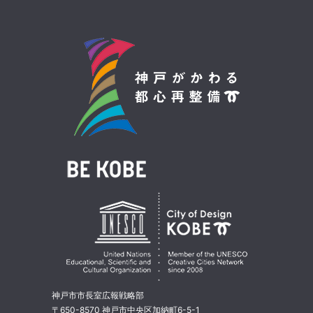
神戸市市長室広報戦略部
〒650-8570 神戸市中央区加納町6-5-1