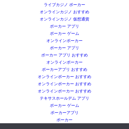
ライブカジノ ポーカー
オンラインカジノ おすすめ
オンラインカジノ 仮想通貨
ポーカー アプリ
ポーカー ゲーム
オンラインポーカー
ポーカー アプリ
ポーカー アプリ おすすめ
オンラインポーカー
ポーカーアプリ おすすめ
オンラインポーカー おすすめ
オンラインポーカー おすすめ
オンラインポーカー おすすめ
テキサスホールデム アプリ
ポーカー ゲーム
ポーカーアプリ
ポーカー